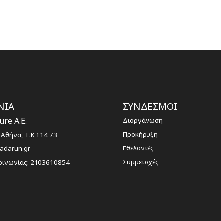
ΝΙΑ
ΣΥΝΔΕΣΜΟΙ
re A.E.
Διοργάνωση
Προκήρυξη
 Αθήνα, Τ.Κ 114 73
Εθελοντές
fadarun.gr
Συμμετοχές
οινωνίας:
2103610854